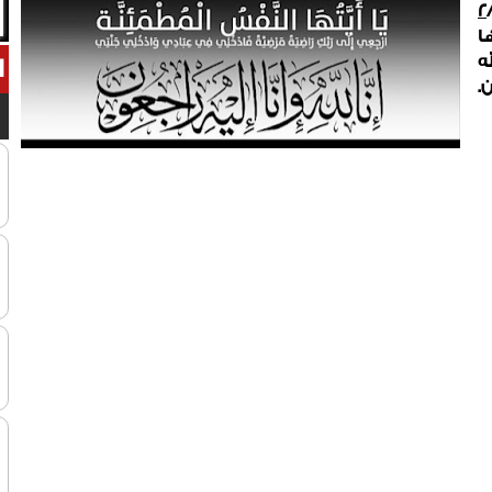
٢
ا
ه
ا
.