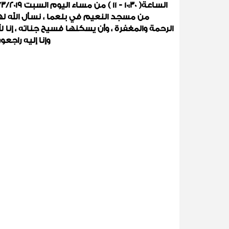
الساعة( ١٠:٣٠ - ١١ ) من مساء اليوم السبت
/٣/٢٠١٩
من مسجد النعيم في بلعما ، نسأل الله له
الرحمة والمغفرة ، وأن يسكنها فسيح جناته ، إنا لل
وإنا إليه راجعون