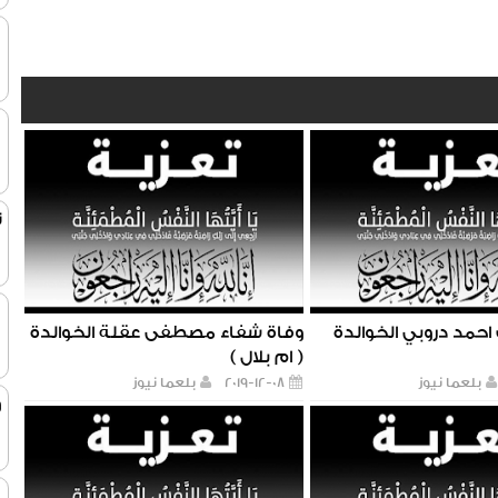
ت
حمد دروبي الخوالدة
وفاة شفاء مصطفى عقلة الخوالدة
( ام بلال )
بلعما نيوز
2019-12-08
بلعما نيوز
و