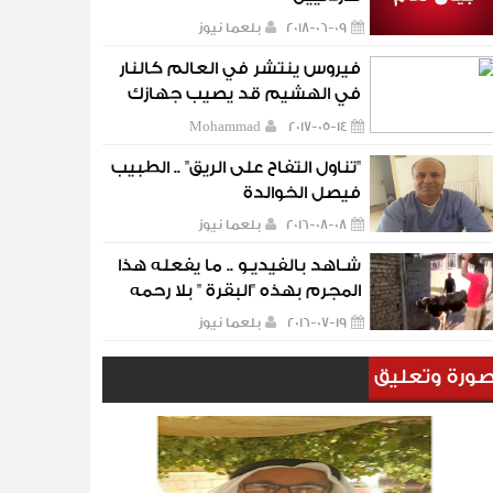
2018-06-09
بلعما نيوز
فيروس ينتشر في العالم كالنار
في الهشيم قد يصيب جهازك
ويدمر كل ما تملكه وهذا هو
Mohammad
2017-05-14
الحل | م.قدر الخوالدة
"تناول التفاح على الريق" .. الطبيب
فيصل الخوالدة
2016-08-08
بلعما نيوز
شـاهد بالفيديـو .. ما يفعله هذا
المجرم بهذه "البقرة " بلا رحمه
2016-07-19
بلعما نيوز
ورة وتعليق