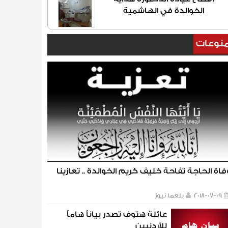
الخوالدة في الهاشمية
نوعات
فاة الحاجة تفاحة خليف كريم الخوالدة .. تعازينا
2018-07-09
بلعما نيوز
عائلة هتوف تصدر بياناً هاماً
للأردنيين