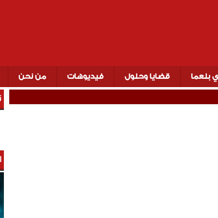
ي بلعما
قضايا وحلول
فيديوهات
من نحن
ت
ا