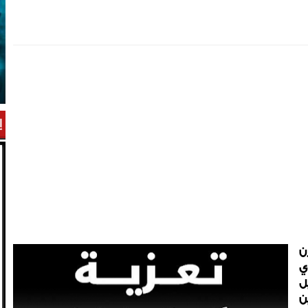
إ
ن
ي
ل
ن